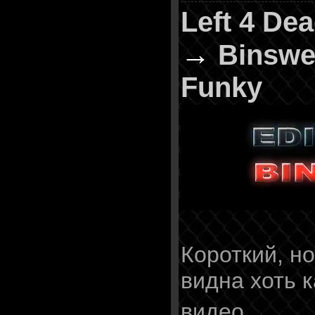
Left 4 De
→
Binswe
Funky
Короткий, н
видна хоть к
...
видео.