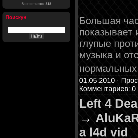
Всего ответов:
318
Поискун
Большая час
показывает 
глупые прот
музыка и от
нормальных
01.05.2010 · Прос
Комментариев: 0
Left 4 De
→
AluKaR
a l4d vid