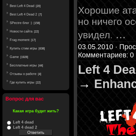
Best Left 4 Dead
[20]
Хорошие ата
Best Left 4 Dead 2
[7]
но ничего ос
SPectre блог :)
[158]
...
увидел
Новости сайта
[22]
.
Frag moment
[17]
03.05.2010 · Прос
Купить стим игры
[638]
Комментариев: 0
Game
[1928]
Left 4 De
Бесплатные игры
[44]
Отзывы о работе
[4]
→
Enhanc
Где купить игры
[22]
Вопрос для вас
Какая игра будет жить?
Left 4 dead
Left 4 dead 2