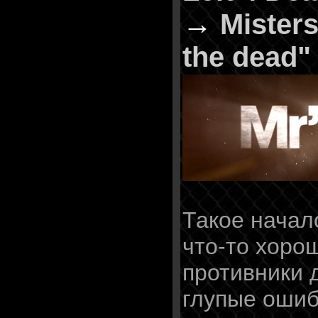
→
Mister
the dead"
Такое начал
что-то хорош
противники 
глупые ошиб