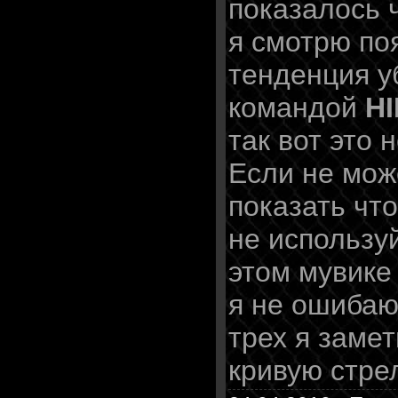
показалось 
я смотрю по
тенденция у
командой
H
так вот это 
Если не мож
показать чт
не используй
этом мувике
я не ошибаюс
трех я замет
кривую стре