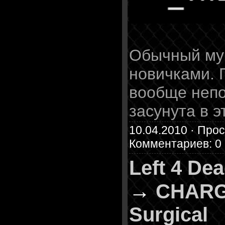
Обычный мув
новичками. 
вообще непо
засунута в э
10.04.2010 · Прос
Комментариев: 0
Left 4 De
→
CHARG
Surgical