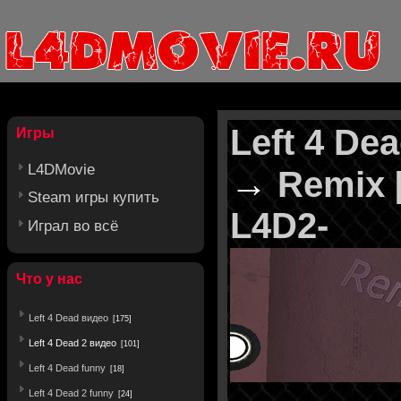
Left 4 De
Игры
L4DMovie
→
Remix [
Steam игры купить
L4D2-
Играл во всё
Что у нас
Left 4 Dead видео
[175]
Left 4 Dead 2 видео
[101]
Left 4 Dead funny
[18]
Left 4 Dead 2 funny
[24]