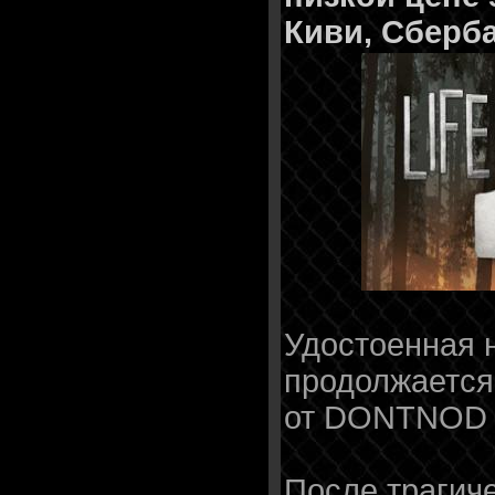
Киви, Сберб
Удостоенная н
продолжается
от DONTNOD E
После трагич