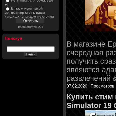
Нету нихера, я бомж ещё
тот
Епта, у меня такой
вентилятор стоит, ваши
кандишины рядом не стояли
Всего ответов:
231
Поискун
В магазине Ep
очередная ра
получить сраз
являются ада
развлечений 
07.02.2020 · Просмотров:
Купить стим
Simulator 19