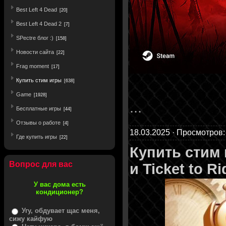
Best Left 4 Dead
[20]
Best Left 4 Dead 2
[7]
SPectre блог :)
[158]
Новости сайта
[22]
Frag moment
[17]
Купить стим игры
[638]
Game
[1928]
...
Бесплатные игры
[44]
Отзывы о работе
[4]
18.03.2025 · Просмотров:
Где купить игры
[22]
Купить стим
Вопрос для вас
и Ticket to R
У вас дома есть
кондиционер?
Угу, обдувает щас меня,
сижу кайфую