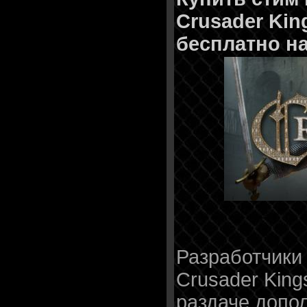
Crusader King
бесплатно н
Разработчики
Crusader King
раздаче допол