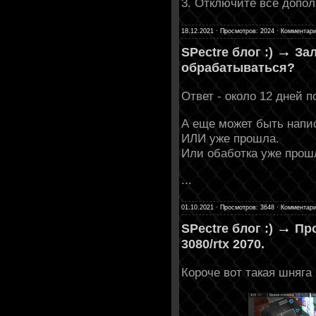
3. Отключите все допо
18.12.2021 · Просмотров: 2024 · Комментари
→
SPectre блог :)
Зал
обрабатываться?
Ответ - около 12 дней п
А еще может быть напи
ИЛИ уже прошла.
Или обаботка уже прошла
...
01.10.2021 · Просмотров: 3648 · Комментари
→
SPectre блог :)
Про
3080/rtx 2070.
Короче вот такая шняга 