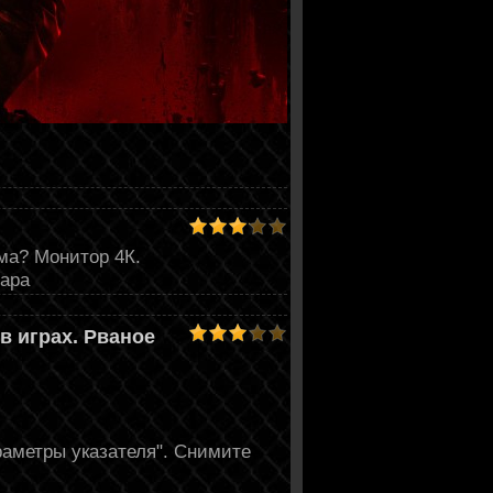
ма? Монитор 4К.
дара
в играх. Рваное
раметры указателя". Снимите