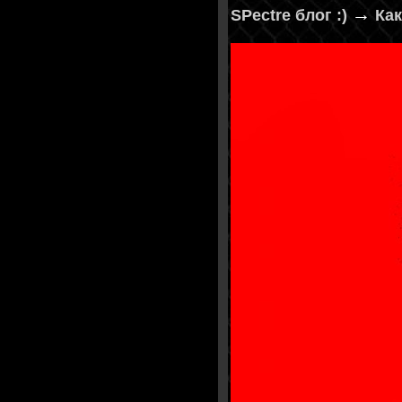
→
SPectre блог :)
Как