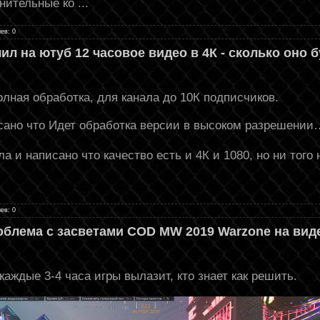
лнительные ко
...
ев: 0
ил на ютуб 12 часовое видео в 4К - сколько оно 
олная обработка, для канала до 10К подписчиков.
сано что Идет обработка версии в высоком разрешении…
 и написано что качество есть и 4К и 1080, но ни того н
ев: 0
блема с засветами COD MW 2019 Warzone на видео
каждые 3-4 часа игры вылазит, кто знает как решить.