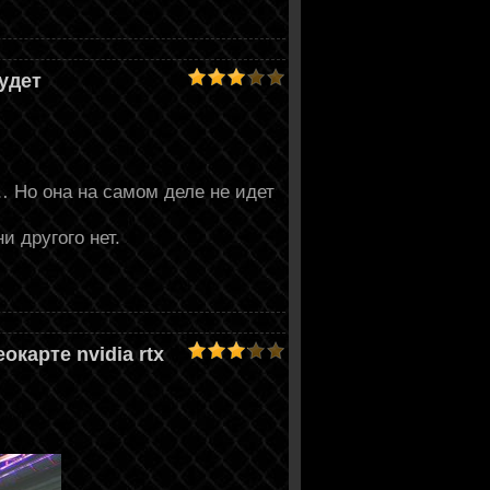
будет
 Но она на самом деле не идет
и другого нет.
карте nvidia rtx