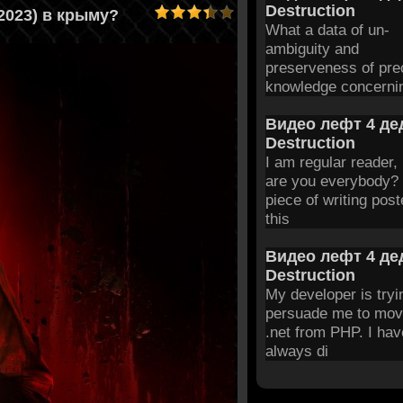
Destruction
(2023) в крыму?
What a data of un-
ambiguity and
preserveness of pre
knowledge concerni
Видео лефт 4 дед
Destruction
I am regular reader,
are you everybody? 
piece of writing post
this
Видео лефт 4 дед
Destruction
My developer is tryi
persuade me to mov
.net from PHP. I hav
always di