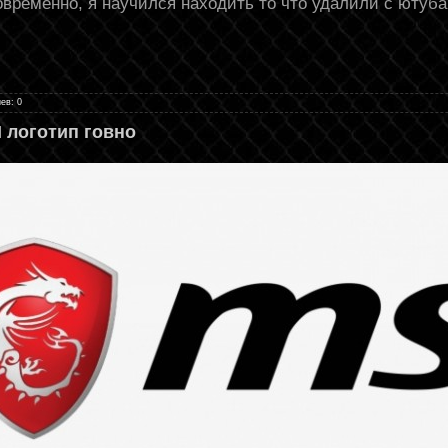
временно, я научился находить то что удалили с ютуба
ев: 0
 логотип говно