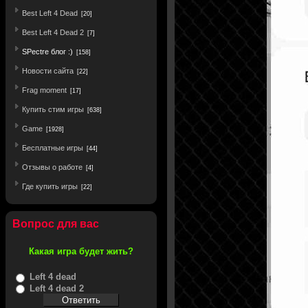
Best Left 4 Dead
[20]
Best Left 4 Dead 2
[7]
SPectre блог :)
[158]
Новости сайта
[22]
Frag moment
[17]
Купить стим игры
[638]
Game
[1928]
Бесплатные игры
[44]
Отзывы о работе
[4]
Где купить игры
[22]
Вопрос для вас
Какая игра будет жить?
Left 4 dead
Left 4 dead 2