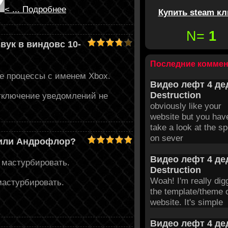
<
...
Подробнее
Купить steam к
N=
1
ук в виндовс 10-
Последние комме
се процессы с именем Xbox.
Видео лефт 4 дед
Destruction
отключение уведомлений не
obviously like your
website but you hav
take a look at the sp
on sever
 или Андрофлор?
Видео лефт 4 дед
е мастурбировать.
Destruction
Woah! I'm really dig
мастурбировать.
the template/theme o
website. It's simple
Видео лефт 4 дед