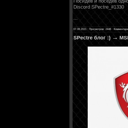
Посидев и поседев одно
Discord SPectre_#1330
...
07.06.2021 · Просмотров: 2446 · Комментари
→
SPectre блог :)
MSI