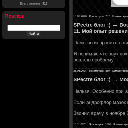
Всего ответов:
318
Поискун
13.01.2026 · Просмотров: 207 · Комментарие
→
SPectre блог :)
Вос
11. Мой опыт решени
Помогло исправить ошиб
Я понимаю что звук пох
решало проблему.
26.06.2024 · Просмотров: 869 · Комментарие
→
SPectre блог :)
Мо
Нельзя. Особенно при 
Если андрофлор мазок н
Звонил врачу в ноябре 
15.11.2023 · Просмотров: 1666 · Комментари