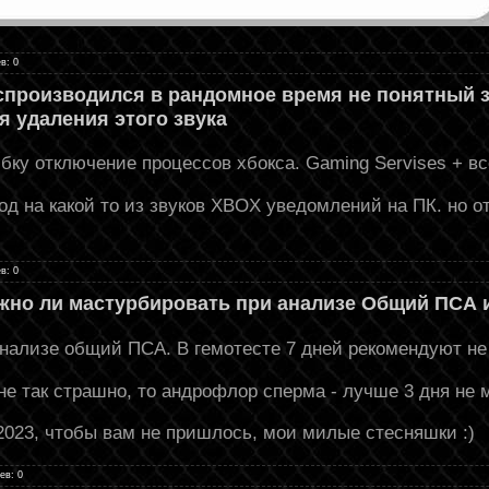
в: 0
производился в рандомное время не понятный зв
я удаления этого звука
ку отключение процессов хбокса. Gaming Servises + в
од на какой то из звуков XBOX уведомлений на ПК. но 
в: 0
жно ли мастурбировать при анализе Общий ПСА
анализе общий ПСА. В гемотесте 7 дней рекомендуют н
е так страшно, то андрофлор сперма - лучше 3 дня не 
2023, чтобы вам не пришлось, мои милые стесняшки :)
ев: 0