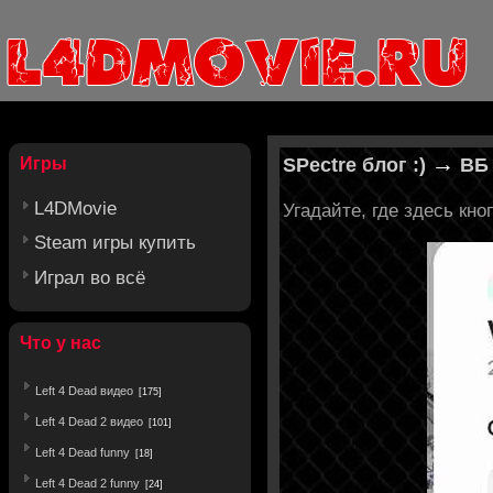
→
Игры
SPectre блог :)
ВБ 
L4DMovie
Угадайте, где здесь кн
Steam игры купить
Играл во всё
Что у нас
Left 4 Dead видео
[175]
Left 4 Dead 2 видео
[101]
Left 4 Dead funny
[18]
Left 4 Dead 2 funny
[24]