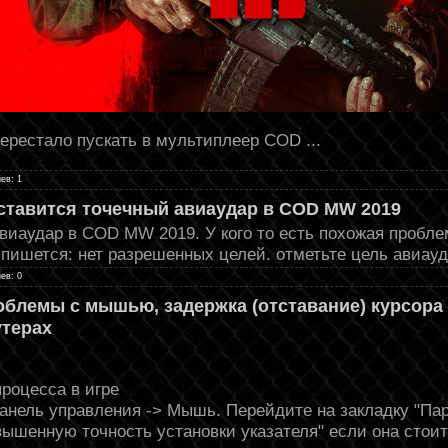
 перестало пускать в мультиплеер COD
...
ев: 1
 ставится точечный авиаудар в COD MW 2019
виаудар в COD MW 2019. У кого то есть похожая пробле
 пишется: нет разрешенных целей. отметьте цель авиау
ев: 0
блемы с мышью, задержка (отставание) курсора 
терах
процесса в игре
 Панель управления -> Мышь. Перейдите на закладку "Па
вышенную точность установки указателя" если она стоит